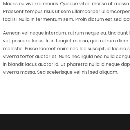
Mauris eu viverra mauris. Quisque vitae massa at massa fi
Praesent tempus risus ut sem ullamcorper ullamcorper. Cr
facilisi. Nulla in fermentum sem. Proin dictum est sed ia
Aenean vel neque interdum, rutrum neque eu, tincidunt lo
vel, posuere lacus. In in feugiat massa, quis rutrum diam.
molestie. Fusce laoreet enim nec leo suscipit, id lacinia 
viverra tortor auctor et. Nunc nec ligula nec nulla congu
in blandit lacus auctor id. Ut pharetra nulla id neque da
viverra massa. Sed scelerisque vel nisl sed aliquam.