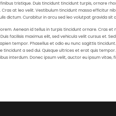
nibus tristique. Duis tincidunt tincidunt turpis, ornare rh
as at leo velit. Vestibulum tincidunt massa efficitur nibh
culis dictum. Curabitur in arcu sed leo volutpat gravida sit
rem. Aenean id tellus in turpis tincidunt ornare. Cras et
 Duis facilisis maximus elit, sed vehicula velit cursus et. S
sapien tempor. Phasellus et odio eu nunc sagittis tincidunt. 
e tincidunt a sed dui. Quisque ultrices et erat quis tempor
pibus interdum. Donec ipsum velit, auctor eu ipsum vitae, 