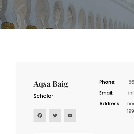
Aqsa Baig
Phone:
56
Email:
in
Scholar
Address:
ne
19